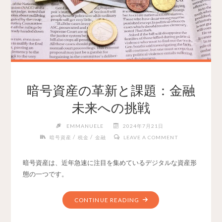
暗号資産の革新と課題：金融
未来への挑戦
EMMANUELE
2024年7月21日
/
/
暗号資産
税金
金融
LEAVE A COMMENT
暗号資産は、近年急速に注目を集めているデジタルな資産形
態の一つです。
CONTINUE READING