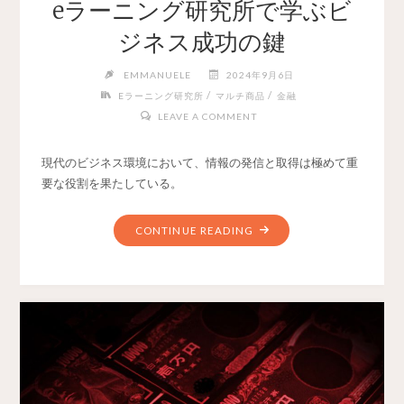
eラーニング研究所で学ぶビ
ジネス成功の鍵
EMMANUELE
2024年9月6日
/
/
Eラーニング研究所
マルチ商品
金融
LEAVE A COMMENT
現代のビジネス環境において、情報の発信と取得は極めて重
要な役割を果たしている。
CONTINUE READING